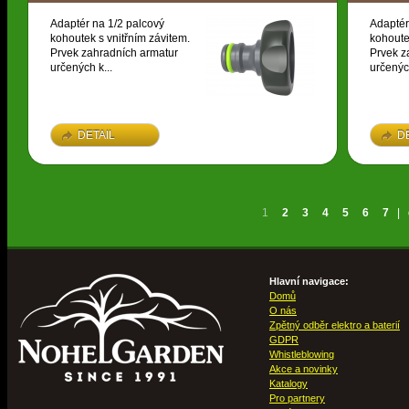
Adaptér na 1/2 palcový
Adaptér
kohoutek s vnitřním závitem.
kohoute
Prvek zahradních armatur
Prvek z
určených k...
určených
DETAIL
D
1
2
3
4
5
6
7
|
Hlavní navigace:
Domů
O nás
Zpětný odběr elektro a baterií
GDPR
Whistleblowing
Akce a novinky
Katalogy
Pro partnery