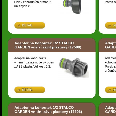
Prvek zahradních armatur
Prvek z
určených k...
DETAIL
D
Adapter na kohoutek 1/2 STALCO
Adapt
GARDEN vnější závit plastový
(17508)
GARDE
Adaptér na kohoutek s
Adaptér
vnitřním závitem. Je vyroben
kohoute
z ABS plastu. Velikost: 1/2.
Prvek z
určených
DETAIL
D
Adapter na kohoutek 1/2 STALCO
Adapt
GARDEN vnitřní závit plastový
(17506)
GARDE