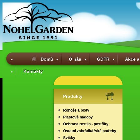
Domů
O nás
GDPR
Akce a
Kontakty
Produkty
Rohože a ploty
Plastové nádoby
Ochrana rostlin - postřiky
Ostatní zahrádkářské potřeby
Svíčky