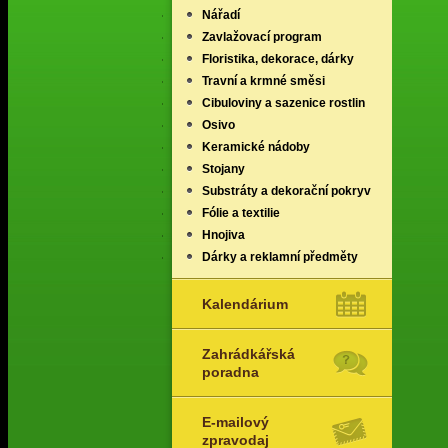
Nářadí
Zavlažovací program
Floristika, dekorace, dárky
Travní a krmné směsi
Cibuloviny a sazenice rostlin
Osivo
Keramické nádoby
Stojany
Substráty a dekorační pokryv
Fólie a textilie
Hnojiva
Dárky a reklamní předměty
Kalendárium
Zahrádkářská
poradna
E-mailový
zpravodaj