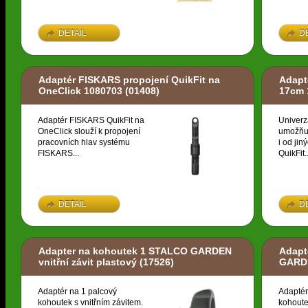
DETAIL
D
Adaptér FISKARS propojení QuikFit na
Adapt
OneClick 1080703
(01408)
17cm 
Adaptér FISKARS QuikFit na
Univerz
OneClick slouží k propojení
umožňuj
pracovních hlav systému
i od ji
FISKARS...
QuikFit..
DETAIL
D
Adapter na kohoutek 1 STALCO GARDEN
Adapt
vnitřní závit plastový
(17526)
GARDE
Adaptér na 1 palcový
Adaptér
kohoutek s vnitřním závitem.
kohoute