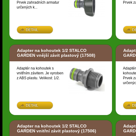
Prvek zahradních armatur
Prvek z
určených k...
DETAIL
D
Adapter na kohoutek 1/2 STALCO
Adapt
GARDEN vnější závit plastový
(17508)
GARDE
Adaptér na kohoutek s
Adaptér
vnitřním závitem. Je vyroben
kohoute
z ABS plastu. Velikost: 1/2.
Prvek z
určených
DETAIL
D
Adapter na kohoutek 1/2 STALCO
Adapt
GARDEN vnitřní závit plastový
(17506)
GARDE