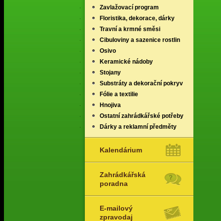
Zavlažovací program
Floristika, dekorace, dárky
Travní a krmné směsi
Cibuloviny a sazenice rostlin
Osivo
Keramické nádoby
Stojany
Substráty a dekorační pokryv
Fólie a textilie
Hnojiva
Ostatní zahrádkářské potřeby
Dárky a reklamní předměty
Kalendárium
Zahrádkářská
poradna
E-mailový
zpravodaj