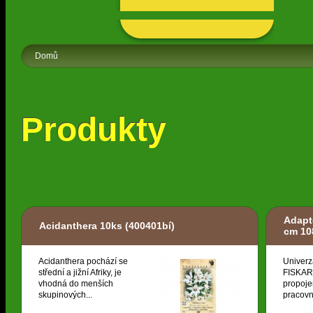
Domů
Produkty
Adapt
Acidanthera 10ks
(400401bí)
cm 10
Acidanthera pochází se
Univerz
střední a jižní Afriky, je
FISKARS
vhodná do menších
propoje
skupinových...
pracovní