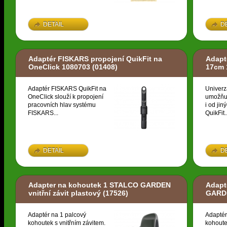
DETAIL
D
Adaptér FISKARS propojení QuikFit na
Adapt
OneClick 1080703
(01408)
17cm 
Adaptér FISKARS QuikFit na
Univerz
OneClick slouží k propojení
umožňuj
pracovních hlav systému
i od ji
FISKARS...
QuikFit..
DETAIL
D
Adapter na kohoutek 1 STALCO GARDEN
Adapt
vnitřní závit plastový
(17526)
GARDE
Adaptér na 1 palcový
Adaptér
kohoutek s vnitřním závitem.
kohoute