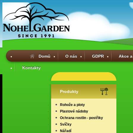
Domů
O nás
GDPR
Akce a
Kontakty
Produkty
Rohože a ploty
Plastové nádoby
Ochrana rostlin - postřiky
Svíčky
Nářadí