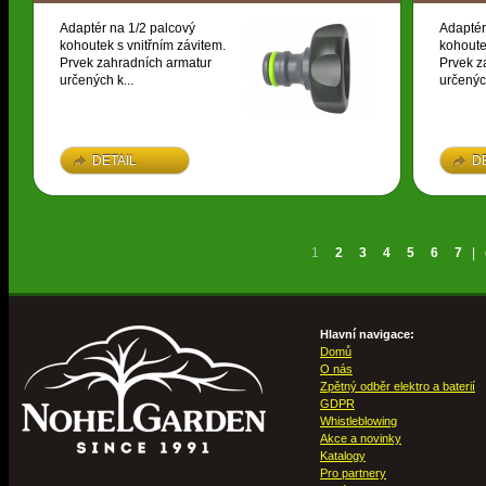
Adaptér na 1/2 palcový
Adaptér
kohoutek s vnitřním závitem.
kohoute
Prvek zahradních armatur
Prvek z
určených k...
určených
DETAIL
D
1
2
3
4
5
6
7
|
Hlavní navigace:
Domů
O nás
Zpětný odběr elektro a baterií
GDPR
Whistleblowing
Akce a novinky
Katalogy
Pro partnery