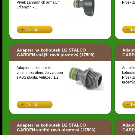
Prvek zahradních armatur
Prvek z
určených k...
DETAIL
D
Adapter na kohoutek 1/2 STALCO
Adapt
GARDEN vnější závit plastový
(17508)
GARDE
Adaptér na kohoutek s
Adaptér
vnitřním závitem. Je vyroben
kohoute
z ABS plastu. Velikost: 1/2.
Prvek z
určených
DETAIL
D
Adapter na kohoutek 1/2 STALCO
Adapt
GARDEN vnitřní závit plastový
(17506)
GARDE