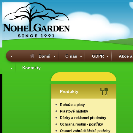
Domů
O nás
GDPR
Akce a
Kontakty
Produkty
Rohože a ploty
Plastové nádoby
Dárky a reklamní předměty
Ochrana rostlin - postřiky
Ostatní zahrádkářské potřeby