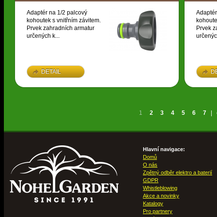
Adaptér na 1/2 palcový
Adaptér
kohoutek s vnitřním závitem.
kohoute
Prvek zahradních armatur
Prvek z
určených k...
určených
DETAIL
D
1
2
3
4
5
6
7
|
Hlavní navigace:
Domů
O nás
Zpětný odběr elektro a baterií
GDPR
Whistleblowing
Akce a novinky
Katalogy
Pro partnery