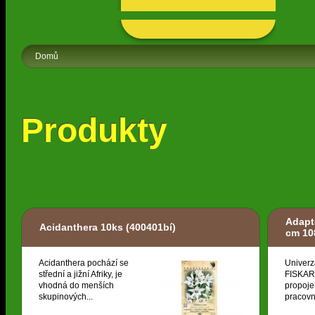
Domů
Produkty
Adapt
Acidanthera 10ks
(400401bí)
cm 10
Acidanthera pochází se
Univerz
střední a jižní Afriky, je
FISKARS
vhodná do menších
propoje
skupinových...
pracovní