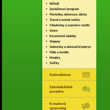
Nářadí
Zavlažovací program
Floristika, dekorace, dárky
Travní a krmné směsi
Cibuloviny a sazenice rostlin
Osivo
Keramické nádoby
Stojany
Substráty a dekorační pokryv
Fólie a textilie
Hnojiva
Svíčky
Kalendárium
Zahrádkářská
poradna
E-mailový
zpravodaj