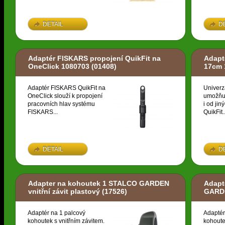
DETAIL
D
Adaptér FISKARS propojení QuikFit na
Adapt
OneClick 1080703
(01408)
17cm 
Adaptér FISKARS QuikFit na
Univerz
OneClick slouží k propojení
umožňuj
pracovních hlav systému
i od ji
FISKARS...
QuikFit..
DETAIL
D
Adapter na kohoutek 1 STALCO GARDEN
Adapt
vnitřní závit plastový
(17526)
GARDE
Adaptér na 1 palcový
Adaptér
kohoutek s vnitřním závitem.
kohoute