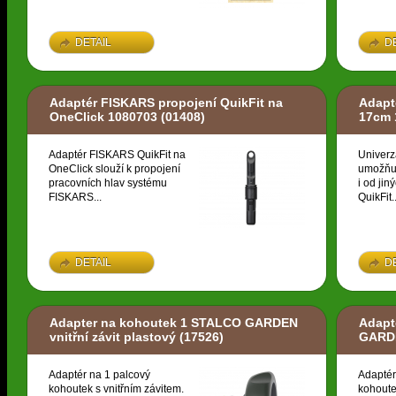
DETAIL
D
Adaptér FISKARS propojení QuikFit na
Adapt
OneClick 1080703
(01408)
17cm 
Adaptér FISKARS QuikFit na
Univerz
OneClick slouží k propojení
umožňuj
pracovních hlav systému
i od ji
FISKARS...
QuikFit..
DETAIL
D
Adapter na kohoutek 1 STALCO GARDEN
Adapt
vnitřní závit plastový
(17526)
GARDE
Adaptér na 1 palcový
Adaptér
kohoutek s vnitřním závitem.
kohoute