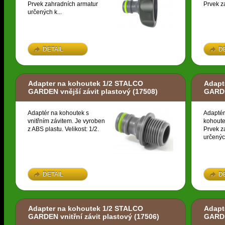
Prvek zahradních armatur
Prvek z
určených k...
DETAIL
D
Adapter na kohoutek 1/2 STALCO
Adapt
GARDEN vnější závit plastový
(17508)
GARDE
Adaptér na kohoutek s
Adaptér
vnitřním závitem. Je vyroben
kohoute
z ABS plastu. Velikost: 1/2.
Prvek z
určených
DETAIL
D
Adapter na kohoutek 1/2 STALCO
Adapt
GARDEN vnitřní závit plastový
(17506)
GARDE