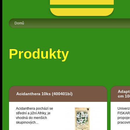
Domů
Produkty
Adapt
Acidanthera 10ks
(400401bí)
cm 10
Acidanthera pochází se
Univerz
střední a jižní Afriky, je
FISKARS
vhodná do menších
propoje
skupinových...
pracovní