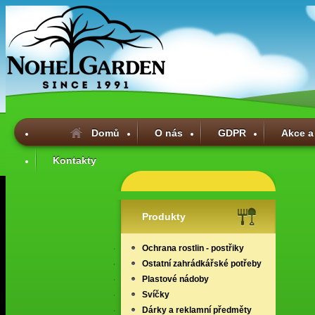
Domů
O nás
GDPR
Akce a
Kontakty
Produkty
Ochrana rostlin - postřiky
Ostatní zahrádkářské potřeby
Plastové nádoby
Svíčky
Dárky a reklamní předměty