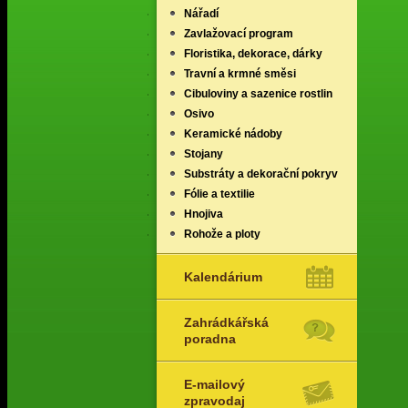
Nářadí
Zavlažovací program
Floristika, dekorace, dárky
Travní a krmné směsi
Cibuloviny a sazenice rostlin
Osivo
Keramické nádoby
Stojany
Substráty a dekorační pokryv
Fólie a textilie
Hnojiva
Rohože a ploty
Kalendárium
Zahrádkářská
poradna
E-mailový
zpravodaj