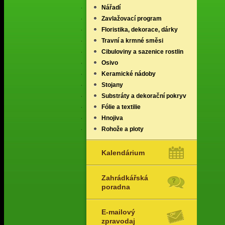
Nářadí
Zavlažovací program
Floristika, dekorace, dárky
Travní a krmné směsi
Cibuloviny a sazenice rostlin
Osivo
Keramické nádoby
Stojany
Substráty a dekorační pokryv
Fólie a textilie
Hnojiva
Rohože a ploty
Kalendárium
Zahrádkářská
poradna
E-mailový
zpravodaj