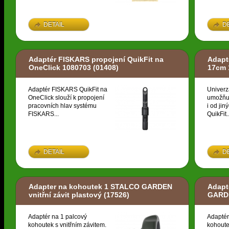
DETAIL
D
Adaptér FISKARS propojení QuikFit na
Adapt
OneClick 1080703
(01408)
17cm 
Adaptér FISKARS QuikFit na
Univerz
OneClick slouží k propojení
umožňuj
pracovních hlav systému
i od ji
FISKARS...
QuikFit..
DETAIL
D
Adapter na kohoutek 1 STALCO GARDEN
Adapt
vnitřní závit plastový
(17526)
GARDE
Adaptér na 1 palcový
Adaptér
kohoutek s vnitřním závitem.
kohoute