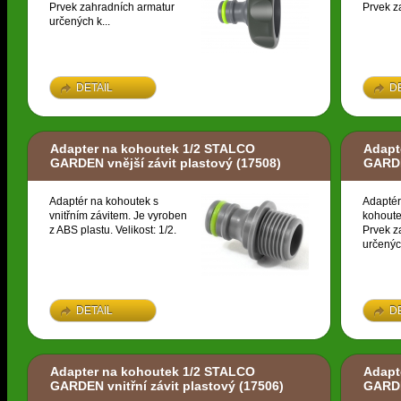
Prvek zahradních armatur
Prvek z
určených k...
DETAIL
D
Adapter na kohoutek 1/2 STALCO
Adapt
GARDEN vnější závit plastový
(17508)
GARDE
Adaptér na kohoutek s
Adaptér
vnitřním závitem. Je vyroben
kohoute
z ABS plastu. Velikost: 1/2.
Prvek z
určených
DETAIL
D
Adapter na kohoutek 1/2 STALCO
Adapt
GARDEN vnitřní závit plastový
(17506)
GARDE