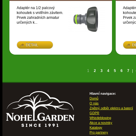
Adaptér na 1/2 palcový
Adaptér
kohoutek s vnitřním závitem.
kohoute
Prvek zahradních armatur
Prvek z
určených k...
určených
DETAIL
D
1
2
3
4
5
6
7
|
Hlavní navigace:
Domů
O nás
Zpětný odběr elektro a baterií
GDPR
Whistleblowing
Akce a novinky
Katalogy
Pro partnery