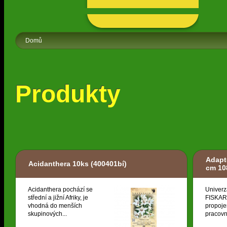
Domů
Produkty
Adapt
Acidanthera 10ks
(400401bí)
cm 10
Acidanthera pochází se
Univerz
střední a jižní Afriky, je
FISKARS
vhodná do menších
propoje
skupinových...
pracovní