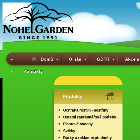
Domů
O nás
GDPR
Akce a
Kontakty
Produkty
Ochrana rostlin - postřiky
Ostatní zahrádkářské potřeby
Plastové nádoby
Svíčky
Dárky a reklamní předměty