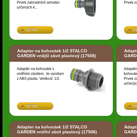
Prvek zahradních armatur
Prvek z
určených k...
DETAIL
D
Adapter na kohoutek 1/2 STALCO
Adapt
GARDEN vnější závit plastový
(17508)
GARDE
Adaptér na kohoutek s
Adaptér
vnitřním závitem. Je vyroben
kohoute
z ABS plastu. Velikost: 1/2.
Prvek z
určených
DETAIL
D
Adapter na kohoutek 1/2 STALCO
Adapt
GARDEN vnitřní závit plastový
(17506)
GARDE