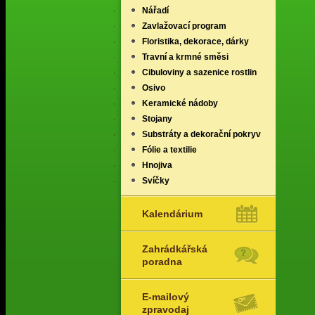
Nářadí
Zavlažovací program
Floristika, dekorace, dárky
Travní a krmné směsi
Cibuloviny a sazenice rostlin
Osivo
Keramické nádoby
Stojany
Substráty a dekorační pokryv
Fólie a textilie
Hnojiva
Svíčky
Kalendárium
Zahrádkářská
poradna
E-mailový
zpravodaj