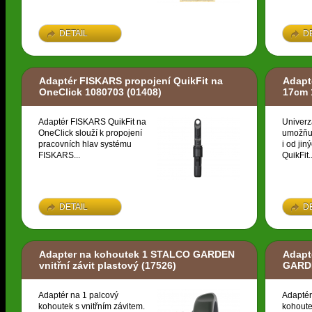
DETAIL
D
Adaptér FISKARS propojení QuikFit na
Adapt
OneClick 1080703
(01408)
17cm 
Adaptér FISKARS QuikFit na
Univerz
OneClick slouží k propojení
umožňuj
pracovních hlav systému
i od ji
FISKARS...
QuikFit..
DETAIL
D
Adapter na kohoutek 1 STALCO GARDEN
Adapt
vnitřní závit plastový
(17526)
GARDE
Adaptér na 1 palcový
Adaptér
kohoutek s vnitřním závitem.
kohoute