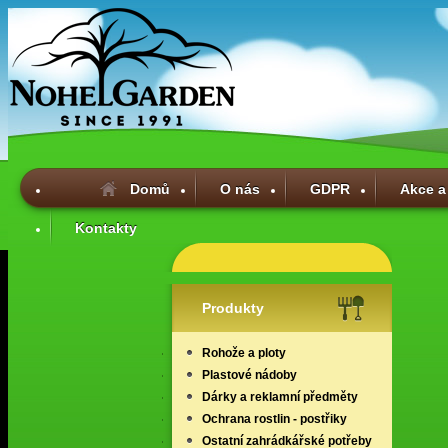
Domů
O nás
GDPR
Akce a
Kontakty
Produkty
Rohože a ploty
Plastové nádoby
Dárky a reklamní předměty
Ochrana rostlin - postřiky
Ostatní zahrádkářské potřeby