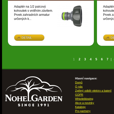
Adaptér na 1/2 palcový
Adaptér
kohoutek s vnitřním závitem.
kohoute
Prvek zahradních armatur
Prvek z
určených k...
určených
DETAIL
D
1
2
3
4
5
6
7
|
Hlavní navigace:
Domů
O nás
Zpětný odběr elektro a baterií
GDPR
Whistleblowing
Akce a novinky
Katalogy
Pro partnery