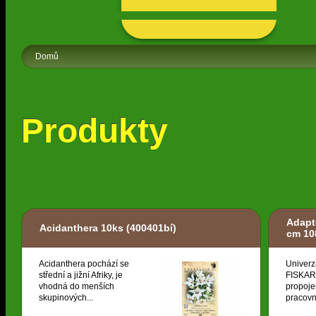
Domů
Produkty
Adapt
Acidanthera 10ks
(400401bí)
cm 10
Acidanthera pochází se
Univerz
střední a jižní Afriky, je
FISKARS
vhodná do menších
propoje
skupinových...
pracovní