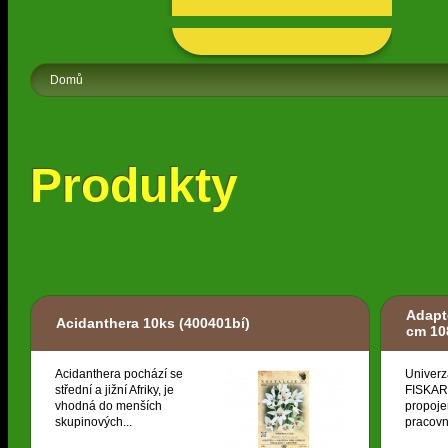
Domů
Produkty
Adapt
Acidanthera 10ks
(400401bí)
cm 10
Acidanthera pochází se
Univerz
střední a jižní Afriky, je
FISKARS
vhodná do menších
propoje
skupinových...
pracovní