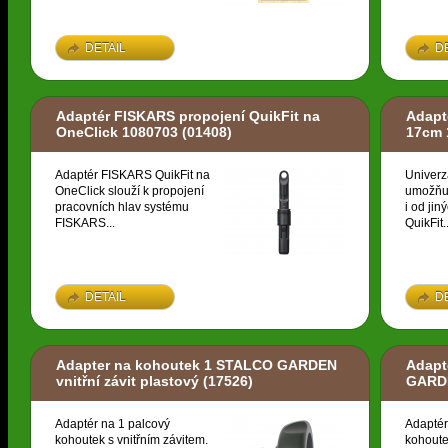
DETAIL
D
Adaptér FISKARS propojení QuikFit na
Adapt
OneClick 1080703
(01408)
17cm 
Adaptér FISKARS QuikFit na
Univerz
OneClick slouží k propojení
umožňuj
pracovních hlav systému
i od ji
FISKARS...
QuikFit..
DETAIL
D
Adapter na kohoutek 1 STALCO GARDEN
Adapt
vnitřní závit plastový
(17526)
GARDE
Adaptér na 1 palcový
Adaptér
kohoutek s vnitřním závitem.
kohoute