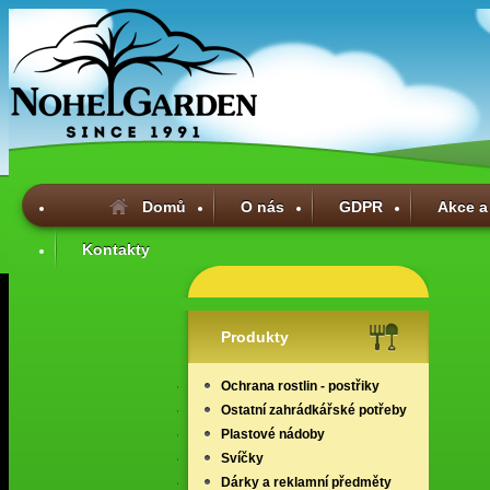
Domů
O nás
GDPR
Akce a
Kontakty
Produkty
Ochrana rostlin - postřiky
Ostatní zahrádkářské potřeby
Plastové nádoby
Svíčky
Dárky a reklamní předměty