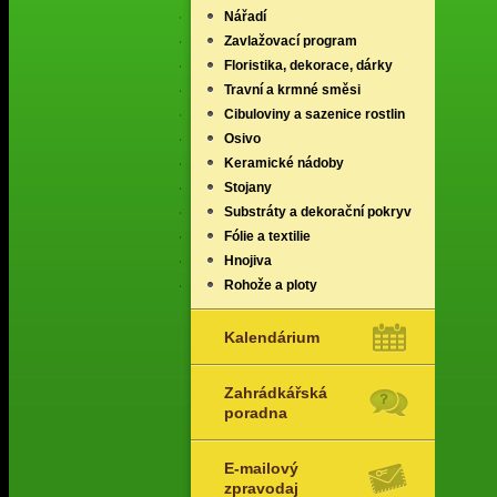
Nářadí
Zavlažovací program
Floristika, dekorace, dárky
Travní a krmné směsi
Cibuloviny a sazenice rostlin
Osivo
Keramické nádoby
Stojany
Substráty a dekorační pokryv
Fólie a textilie
Hnojiva
Rohože a ploty
Kalendárium
Zahrádkářská
poradna
E-mailový
zpravodaj