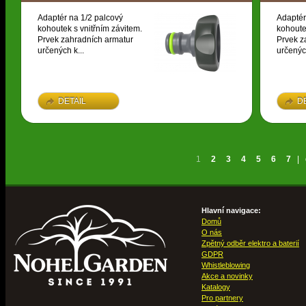
Adaptér na 1/2 palcový
Adaptér
kohoutek s vnitřním závitem.
kohoute
Prvek zahradních armatur
Prvek z
určených k...
určených
DETAIL
D
1
2
3
4
5
6
7
|
Hlavní navigace:
Domů
O nás
Zpětný odběr elektro a baterií
GDPR
Whistleblowing
Akce a novinky
Katalogy
Pro partnery