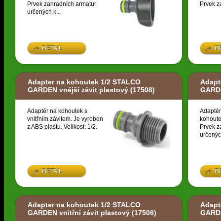
Prvek zahradních armatur
Prvek z
určených k...
DETAIL
D
Adapter na kohoutek 1/2 STALCO
Adapt
GARDEN vnější závit plastový
(17508)
GARDE
Adaptér na kohoutek s
Adaptér
vnitřním závitem. Je vyroben
kohoute
z ABS plastu. Velikost: 1/2.
Prvek z
určených
DETAIL
D
Adapter na kohoutek 1/2 STALCO
Adapt
GARDEN vnitřní závit plastový
(17506)
GARDE