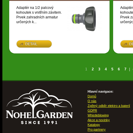
Adaptér na 1/2 palcový
Adaptér
kohoutek s vnitřním závitem.
kohoute
Prvek zahradních armatur
Prvek z
určených k...
určených
DETAIL
D
1
2
3
4
5
6
7
|
Hlavní navigace:
Domů
O nás
Zpětný odběr elektro a baterií
GDPR
Whistleblowing
Akce a novinky
Katalogy
Pro partnery