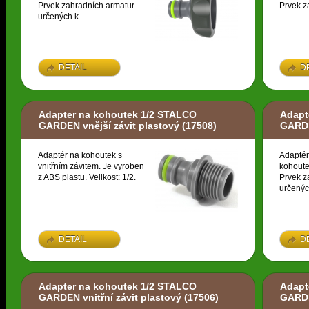
Prvek zahradních armatur
Prvek z
určených k...
DETAIL
D
Adapter na kohoutek 1/2 STALCO
Adapt
GARDEN vnější závit plastový
(17508)
GARDE
Adaptér na kohoutek s
Adaptér
vnitřním závitem. Je vyroben
kohoute
z ABS plastu. Velikost: 1/2.
Prvek z
určených
DETAIL
D
Adapter na kohoutek 1/2 STALCO
Adapt
GARDEN vnitřní závit plastový
(17506)
GARDE