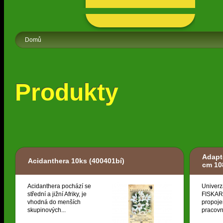
Domů
Produkty
Adapt
Acidanthera 10ks
(400401bí)
cm 10
Acidanthera pochází se
Univerz
střední a jižní Afriky, je
FISKARS
vhodná do menších
propoje
skupinových...
pracovní