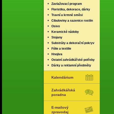
Zavlažovací program
Floristika, dekorace, dárky
Travní a krmné směsi
Cibuloviny a sazenice rostlin
Osivo
Keramické nádoby
Stojany
Substráty a dekorační pokryv
Fólie a textilie
Hnojiva
Ostatní zahrádkářské potřeby
Dárky a reklamní předměty
Kalendárium
Zahrádkářská
poradna
E-mailový
zpravodaj