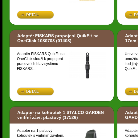
DETAIL
D
Adaptér FISKARS propojení QuikFit na
Adapt
OneClick 1080703
(01408)
17cm 
Adaptér FISKARS QuikFit na
Univerz
OneClick slouží k propojení
umožňuj
pracovních hlav systému
i od ji
FISKARS...
QuikFit..
DETAIL
D
Adapter na kohoutek 1 STALCO GARDEN
Adapt
vnitřní závit plastový
(17526)
GARDE
Adaptér na 1 palcový
Adaptér
kohoutek s vnitřním závitem.
kohoute