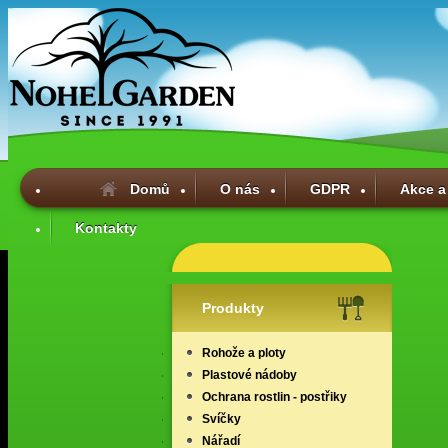
Domů
O nás
GDPR
Akce a
Kontakty
Produkty
Rohože a ploty
Plastové nádoby
Ochrana rostlin - postřiky
Svíčky
Nářadí